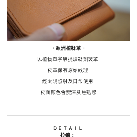
・歐洲植鞣革・
以植物單寧酸提煉鞣劑製革
皮革保有原始紋理
經太陽照射及日常使用
皮面顏色會變深及焦熟感
ＤＥＴＡＩＬ
拉鍊：