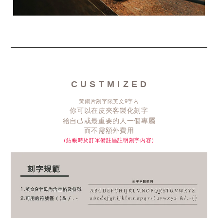
C U S T M I Z E D
黃銅片刻字限英文9字內
你可以在皮夾客製化刻字
給自己或最重要的人一個專屬
而不需額外費用
（結帳時於訂單備註區註明刻字內容）