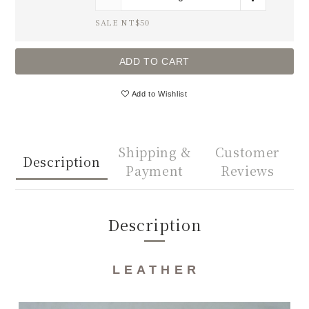
SALE NT$50
ADD TO CART
Add to Wishlist
Shipping &
Customer
Description
Payment
Reviews
Description
L E A T H E R