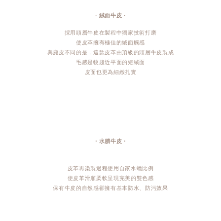
・
絨面牛皮
・
採用頭層牛皮在製程中獨家技術打磨
使皮革擁有極佳的絨面觸感
與麂皮不同的是，這款皮革由頂級的頭層牛皮製成
毛感是較趨近平面的短絨面
皮面也更為細緻扎實
・水腊牛皮・
皮革再染製過程使用自家水蠟比例
使皮革滑順柔軟呈現完美的雙色感
保有牛皮的自然感卻擁有基本防水、防污效果