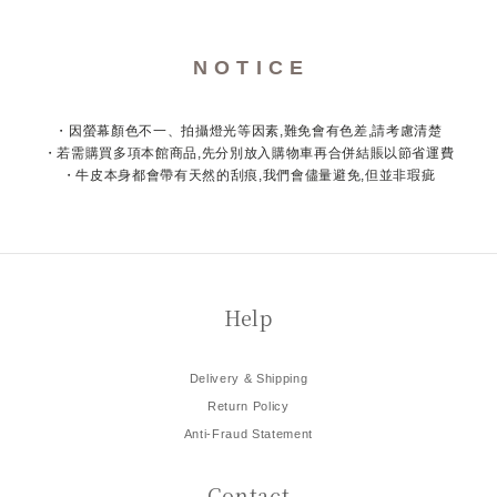
N O T I C E
・因螢幕顏色不一、拍攝燈光等因素,難免會有色差,請考慮清楚
・若需購買多項本館商品,先分別放入購物車再合併結賬以節省運費
・牛皮本身都會帶有天然的刮痕,我們會儘量避免,但並非瑕疵
Help
Delivery & Shipping
Return Policy
Anti-Fraud Statement
Contact