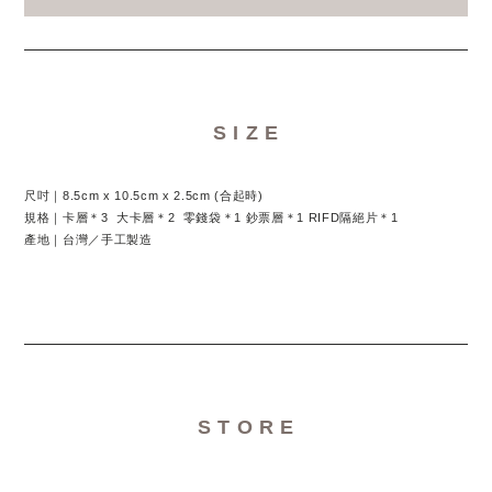
S I Z E
尺吋｜8.5cm x 10.5cm x 2.5cm (合起時)
規格｜卡層＊3 大卡層＊2 零錢袋＊1 鈔票層＊1 RIFD隔絕片＊1
產地｜台灣／手工製造
S T O R E