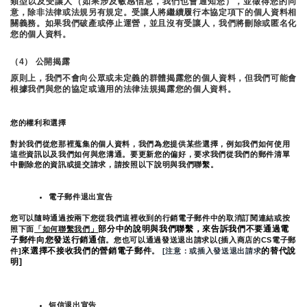
類型以及受讓人（如果涉及敏感信息，我們也會通知您），並徵得您的同
意，除非法律或法規另有規定。受讓人將繼續履行本協定項下的個人資料相
關義務。如果我們破產或停止運營，並且沒有受讓人，我們將刪除或匿名化
您的個人資料。
（4） 公開揭露
原則上，我們不會向公眾或未定義的群體揭露您的個人資料，但我們可能會
根據我們與您的協定或適用的法律法規揭露您的個人資料。
您的權利和選擇
對於我們從您那裡蒐集的個人資料，我們為您提供某些選擇，例如我們如何使用
這些資訊以及我們如何與您溝通。要更新您的偏好，要求我們從我們的郵件清單
中刪除您的資訊或提交請求，請按照以下說明與我們聯繫。
電子郵件退出宣告
您可以隨時通過按兩下您從我們這裡收到的行銷電子郵件中的取消訂閱連結或按
部分中的說明與我們聯繫，來告訴我們不要通過電
照下面
「如何聯繫我們」
子郵件向您發送行銷通信
。您也可以通過發送退出請求以{插入商店的CS電子郵
來選擇不接收我們的營銷電子郵件
的替代說
件]
。
 [注意：或插入發送退出請求
明]
短信退出宣告