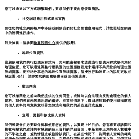
您可以通過以下方式聯繫我們，要求我們不要向您發送簡訊。
社交網路應用程式退出宣告
要從您的社交網路帳戶中移除或刪除我們的社交媒體應用程式，請按照社交網路
中的說明進行操作。
提供的說明
對於臉書：請參閱
臉書説明中心
。
地理位置資訊
當您使用我們的行動應用程式時，您可能會被要求透過該行動應用程式提供您的
地理位置。您可以通過調整行動裝置的位置服務設定來選擇不共用您的地理位置
詳細資訊。要拒絕分享您的地理位置詳細資訊，請按照行動裝置上的說明更改相
關設置;否則，請聯繫您的服務提供者或設備製造商。
撤回同意
您可以撤回您之前向我們提供的任何同意，或隨時以合法理由反對處理您的個人
資料。我們將在未來應用您的偏好。在某些情況下，撤回您對我們使用或揭露您
的個人資料的同意將意味著您無法利用我們的某些產品或服務。
查看、更新和修改個人資料
我們可能會在必要時保留和使用您的資訊，以實現上述目的。您有權要求訪問和
接收有關我們維護的有關您的個人資料的詳細資訊，更新和更正您的個人數據中
的不準確之處，並酌情阻止或刪除該資訊。在某些情況下，訪問個人資料的權利
可能會受到當地法律要求的限制。在授予訪問許可權或進行更正之前，我們可能