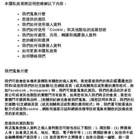
本隱私政策將説明您瞭解以下內容：
我們蒐集什麼
您提供的資訊
我們如何使用個人資料
我們如何使用「Cookie」和其他類似的追蹤技術
我們如何處理、共用、轉讓和揭露個人資料
您的權利和選擇
我們如何保護個人資料
如何更新本隱私政策
如何聯絡我們
我們蒐集什麼
或通過
我們可能會從各種來源獲取有關您的個人資料。當您通過我們的商店
您訪
問和/或使用我們的社交媒體/社交網路頁面（或其相關商店或對應的應用程式，例
如Facebook，Instagram）時，我們可能會蒐集此資訊。我們的產品在許多百
貨公司或者其他類型的實體門市有販售，如果您有加入我們商店的會員，當您在
實體門市購買商品時，[相關的紀錄也會被我們蒐集。]
當您訪問本商店，我們的社
交媒體/社交網路頁面（或其相關商店或對應的應用程式）時，我們還可能通過自
動方式或使用cookie，網路伺服器日誌和網路信標等技術蒐集有關您的設備或使
用的某些資訊。
您提供的資訊類別
商店蒐集您個人資料之個人資料類別可能包括以下類別：1. 識別類 - (1) 辨識個
人者 ( 如會員之姓名、地址、電話、電子郵件等 )；(2) 辨識財務者 ( 如信用卡或
金融機構帳戶資訊等 )；(3) 政府資料中之辨識者 ( 如身分證統一編號、統一證