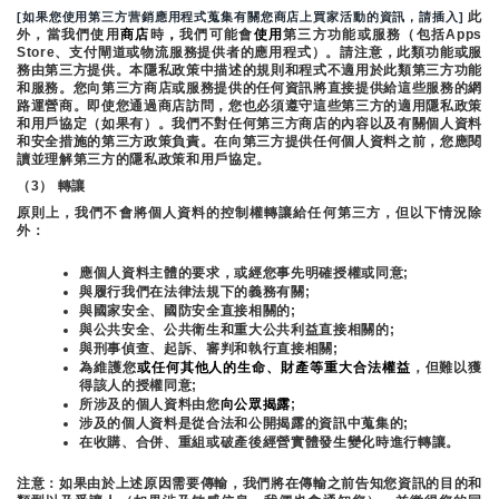
 此
[如果您使用第三方营銷應用程式蒐集有關您商店上買家活動的資訊，請插入]
外，當我們使用
商店
時
，
我們可能會
使用
第三方功能或服務（包括Apps 
Store、支付閘道或物流服務提供者的應用程式）。請注意，此類功能或服
務由第三方提供。本隱私政策中描述的規則和程式不適用於此類第三方功能
和服務。您向第三方商店或服務提供的任何資訊將直接提供給這些服務的網
路運營商。即使您通過商店訪問，您也必須遵守這些第三方的適用隱私政策
和用戶協定（如果有）。我們不對任何第三方商店的內容以及有關個人資料
和安全措施的第三方政策負責。在向第三方提供任何個人資料之前，您應閱
讀並理解第三方的隱私政策和用戶協定。
（3） 轉讓
原則上，我們不會將個人資料的控制權轉讓給任何第三方，但以下情況除
外：
應個人資料主體的要求，或經您事先明確授權或同意;
與履行我們在法律法規下的義務有關;
與國家安全、國防安全直接相關的;
與公共安全、公共衛生和重大公共利益直接相關的;
與刑事偵查、起訴、審判和執行直接相關;
為維護您
或任何其他人的生命、財產等重大合法權益
，但難以獲
得該人的授權同意;
所涉及的個人資料由您
向公眾揭露
;
涉及的個人資料是從合法和公開揭露的資訊中蒐集的;
在收購、合併、重組或破產後經營實體發生變化時進行轉讓。
注意：如果由於上述原因需要傳輸，我們將在傳輸之前告知您資訊的目的和