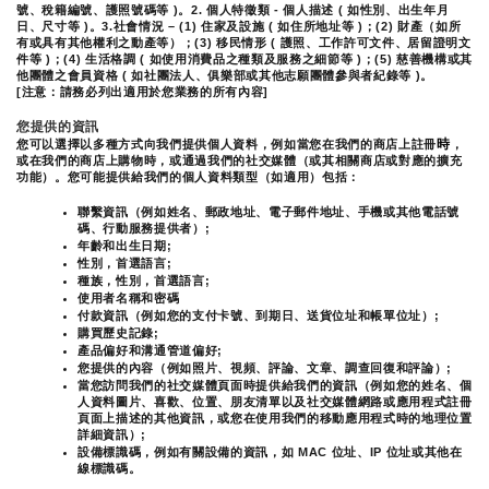
號、稅籍編號、護照號碼等 )。2. 個人特徵類 - 個人描述 ( 如性別、出生年月
日、尺寸等 )。3.社會情況 – (1) 住家及設施 ( 如住所地址等 )；(2) 財產（如所
有或具有其他權利之動產等）；(3) 移民情形 ( 護照、工作許可文件、居留證明文
件等 )；(4) 生活格調 ( 如使用消費品之種類及服務之細節等 )；(5) 慈善機構或其
他團體之會員資格 ( 如社團法人、俱樂部或其他志願團體參與者紀錄等 )。
[注意：請務必列出適用於您業務的所有內容]
您提供的資訊
時
您可以選擇以多種方式向我們提供個人資料，例如當您在我們的商店上註冊
，
或在我們的商店上購物時，或通過我們的社交媒體（或其相關商店或對應的擴充
功能）。您可能提供給我們的個人資料類型（如適用）包括：
聯繫資訊（例如姓名、郵政地址、電子郵件地址、手機或其他電話號
碼、行動服務提供者）;
年齡和出生日期;
性別，首選語言;
種族，性別，首選語言;
使用者名稱和密碼
付款資訊（例如您的支付卡號、到期日、送貨位址和帳單位址）;
購買歷史記錄;
產品偏好和溝通管道偏好;
您提供的內容（例如照片、視頻、評論、文章、調查回復和評論）;
當您訪問我們的社交媒體頁面時提供給我們的資訊（例如您的姓名、個
人資料圖片、喜歡、位置、朋友清單以及社交媒體網路或應用程式註冊
頁面上描述的其他資訊，或您在使用我們的移動應用程式時的地理位置
詳細資訊）;
設備標識碼，例如有關設備的資訊，如 MAC 位址、IP 位址或其他在
線標識碼。