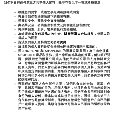
我們不會與任何第三方共享個人資料，除非存在以下一種或多種情況：
根據您的要求，或經您事先明確授權或同意;
與履行我們在法律法規下的義務有關;
與國家安全、國防安全直接相關的;
與公共安全、公共衛生和重大公共利益直接相關的;
與刑事偵查、起訴、審判和執行直接相關;
為維護您
或任何其他人的生命、財產等重大合法權益
，但難以取
得該人的同意;
所涉及的個人資料由您
向公眾揭露
;
所涉及的個人資料是從合法和公開揭露的資訊中蒐集的。
與 SHOPLINE 和 SHOPLINE 的附屬公司共用：為了向您提供 
SHOPLINE 產品和服務，提出您可能感興趣的推薦，解決帳戶問
題，保護我們的附屬公司或其他使用者或公眾的人身和財產安
全，您承認並同意我們可以與我們的附屬公司共用您和您的客戶
的個人資料。我們只會在必要的範圍內共享個人資料，並受本隱
私政策規定的目的的約束。如果我們共用敏感個人資料或我們的
關聯公司出於不同目的使用和處理個人資料，我們將再次尋求您
的授權和同意。
與我們的第三方合作夥伴共享：我們只會出於合法、正當、必
要、具體和明確的目的共用個人資料，並且只會共用向您或您的
客戶提供相關服務所必需的個人資料。我們不會共用可以識別您
身份的個人資料
，除非法律或法規另有規定。通常，這些第三方
合作夥伴也是數據控制者，他們將在徵得您的同意后在自己的帳
戶中處理個人資料。此類合作夥伴可能有自己單獨的隱私政策和
用戶協定。