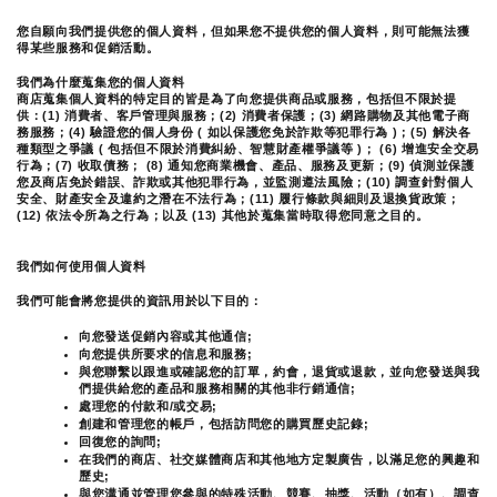
您自願向我們提供您的個人資料，但如果您不提供您的個人資料，則可能無法獲
得某些服務和促銷活動。
我們為什麼蒐集您的個人資料
商店蒐集個人資料的特定目的皆是為了向您提供商品或服務，包括但不限於提
供：(1) 消費者、客戶管理與服務；(2) 消費者保護；(3) 網路購物及其他電子商
務服務；(4) 驗證您的個人身份 ( 如以保護您免於詐欺等犯罪行為 )；(5) 解決各
種類型之爭議 ( 包括但不限於消費糾紛、智慧財產權爭議等 )； (6) 增進安全交易
行為；(7) 收取債務； (8) 通知您商業機會、產品、服務及更新；(9) 偵測並保護
您及商店免於錯誤、詐欺或其他犯罪行為，並監測遵法風險；(10) 調查針對個人
安全、財產安全及違約之潛在不法行為；(11) 履行條款與細則及退換貨政策；
(12) 依法令所為之行為；以及 (13) 其他於蒐集當時取得您同意之目的。
我們如何使用個人資料
我們可能會將您提供的資訊用於以下目的：
向您發送促銷內容或其他通信;
向您提供所要求的信息和服務;
與您聯繫以跟進或確認您的訂單，約會，退貨或退款，並向您發送與我
們提供給您的產品和服務相關的其他非行銷通信;
處理您的付款和/或交易;
創建和管理您的帳戶，包括訪問您的購買歷史記錄;
回復您的詢問;
在我們的商店、社交媒體商店和其他地方定製廣告，以滿足您的興趣和
歷史;
與您溝通並管理您參與的特殊活動、競賽、抽獎、活動（如有）、調查