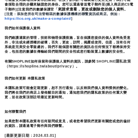
會採取合理的步驟來驗證您的身份。您可以通過發送電子郵件至{插入商店的CS電
來請求查看，更改或刪除您的個人資料
子郵件][注意我們的數據保護官「
。
[注意：添加您所在司法管轄區的數據保護機構的聯繫資訊或商店。例如：
https://ico.org.uk/make-a-complaint/
]
我們如何保護個人資料
我們維護適當的管理，技術和物理保護措施，旨在保護您提供的個人資料免受意
外，非法或未經授權的破壞，丟失，更改，訪問，揭露或使用。但是，沒有任何
系統是完美安全零疑慮的，我們不能保證有關您的資訊在任何情況下都將保持安
全，包括您的數據在傳輸給我們期間的安全性或您行動裝置上數據的安全性。
隱私政策 
有關SHOPLINE如何保留和保護個人資料的資訊，請參閱 
SHOPLINE
（https://shopline.tw/about/privacy）。 
我們如何更新 本隱私政策 
本隱私政策可能會定期更新，恕不另行通知，以反映我們個人資料慣例的變化。
我們將在我們的商店上發佈醒目的通知，通知您我們的隱私政策的任何重大變
更，並在政策頂部註明最近更新時間。
如何聯繫我們
如果您對本隱私政策有任何疑問或意見，或者您希望我們更新有關您或您的偏好
的資訊，請通過電子郵件與我們聯繫。
[最新更新日期：2024.03.01]