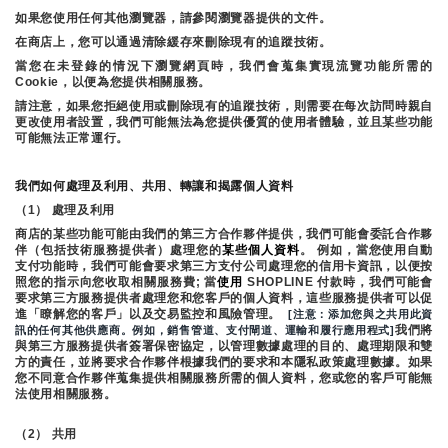
如果您使用任何其他瀏覽器，請參閱瀏覽器提供的文件。
在商店上，您可以通過清除緩存來刪除現有的追蹤技術。
當您在未登錄的情況下瀏覽網頁時，我們會蒐集實現流覽功能所需的
Cookie，以便為您提供相關服務。
請注意，如果您拒絕使用或刪除現有的追蹤技術，則需要在每次訪問時親自
更改使用者設置，我們可能無法為您提供優質的使用者體驗，並且某些功能
可能無法正常運行。
我們如何處理及利用、共用、轉讓和揭露個人資料
（1） 處理及利用
商店的某些功能可能由我們的第三方合作夥伴提供，我們可能會委託合作夥
伴（包括技術服務提供者）處理您的
某些個人資料
。 例如，當您使用自動
支付功能時，我們可能會要求第三方支付公司處理您的信用卡資訊，以便按
照您的指示向您收取相關服務費; 當
使用 
SHOPLINE 付款時，我們可能會
要求第三方服務提供者處理您和您客戶的個人資料，這些服務提供者可以促
進「瞭解您的客戶」以及交易監控和風險管理。 
 [注意：添加您與之共用此資
我們將
訊的任何其他供應商。例如，銷售管道、支付閘道、運輸和履行應用程式]
與第三方服務提供者簽署保密協定，以管理數據處理的目的、處理期限和雙
方的責任，並將要求合作夥伴根據我們的要求和本隱私政策處理數據。如果
您不同意合作夥伴蒐集提供相關服務所需的個人資料，您或您的客戶可能無
法使用相關服務。
（2） 共用