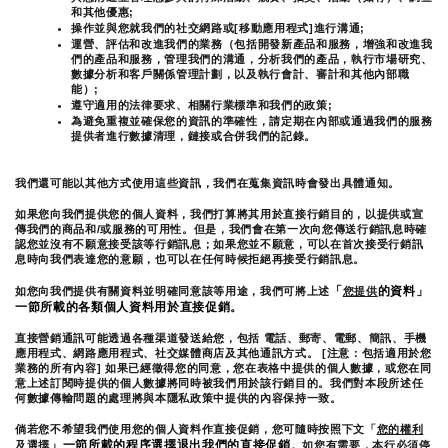
和其他優惠;
操作並與您就我們的社交網路或[移動應用程式]進行溝通;
運營、評估和改進我們的業務（包括開發新產品和服務，增強和改進我
們的產品和服務，管理我們的溝通，分析我們的產品，執行市場研究、
數據分析和客戶關係管理計劃，以及執行會計、審計和其他內部職
能）;
遵守適用的法律要求、相關行業標準和我們的政策;
為避免重複並確保您的資訊的準確性，請定期在內部或通過我們的服務
提供者進行數據清理，鏈接或合併我們的記錄。
我們還可能以其他方式使用這些資訊，我們在蒐集資訊時會發出具體通知。
如果您向我們提供您的個人資料，我們打算將其用於直接行銷目的，以提供或宣
傳我們的商品和/或服務的可用性。但是，我們會在第一次向您傳送行銷訊息時確
認您並沒有不願意接受該等行銷訊息；如果您並不願意，可以在首次接受行銷訊
息時向我們表達您的意願，也可以在任何時候拒絕再接受行銷訊息。
「
的資料」
如您向我們提供有關資料並明確同意該等用途，我們可將上述
您提供
一節所載的各類個人資料用於直接促銷。
直接營銷通訊可能透過各種渠道發送給您，包括 電話、郵寄、電郵、簡訊、手機
應用程式、網路應用程式、社交媒體商店及其他通訊方式。 [注意：包括適用於您
業務的所有內容] 如果已經徵得您的同意，您在表格中提供的個人數據，或您在同
意上述訂閱時提供的個人數據將同時被我們用於該行銷目的。我們對本段所述任
何數據傳輸問題的處理將與本隱私政策中提供的內容保持一致。
倘若您不希望我們使用您的個人資料作直接促銷，您可隨時按照下文「
您的權利
」一節所載的程序選擇退出我們的直接促銷
及選擇
。如您有需要，本行必須停