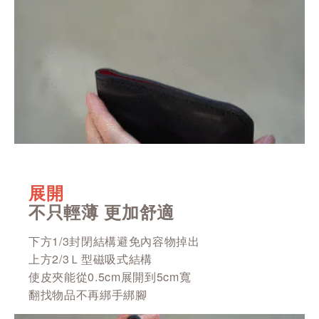
展開
不只輕薄 更加舒適
下方1/3封閉結構避免內容物掉出
上方2/3Ｌ型磁吸式結構
使皮夾能從0.5cm展開到5cm寬
翻找物品不再綁手綁腳