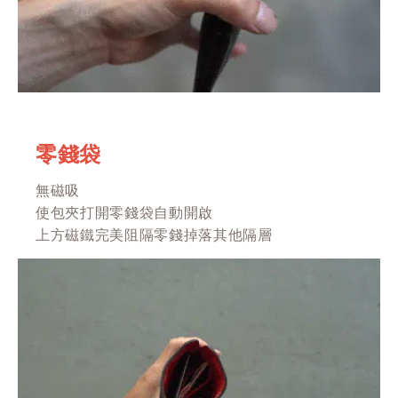
零錢袋
無磁吸
使包夾打開零錢袋自動開啟
上方磁鐵完美阻隔零錢掉落其他隔層