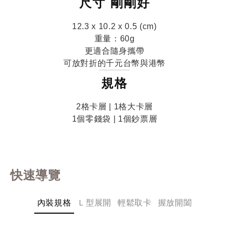
尺寸 剛剛好
12.3 x 10.2 x 0.5 (cm)
重量：60g
更適合隨身攜帶
可放對折的千元台幣與港幣
規格
2格卡層 | 1格大卡層
1個零錢袋 | 1個鈔票層
快速導覽
內裝規格
Ｌ型展開
輕鬆取卡
握放開闔