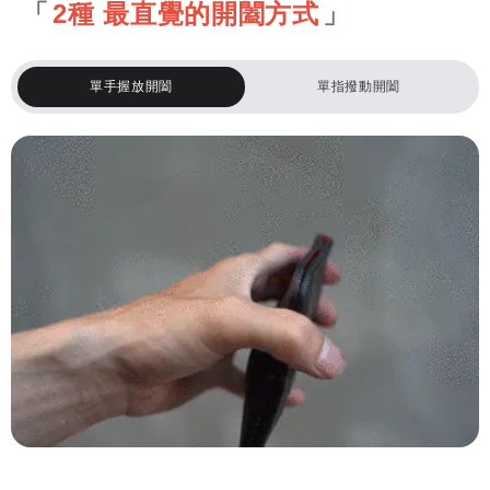
「
2種 最直覺的開闔方式
」
單手握放開闔
單指撥動開闔