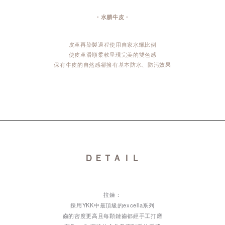
・水腊牛皮・
皮革再染製過程使用自家水蠟比例
使皮革滑順柔軟呈現完美的雙色感
保有牛皮的自然感卻擁有基本防水、防污效果
ＤＥＴＡＩＬ
拉鍊：
採用YKK中最頂級的excella系列
齒的密度更高且每顆鏈齒都經手工打磨