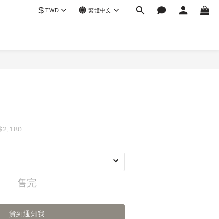
$
TWD
繁體中文
$2,180
售完
貨到通知我