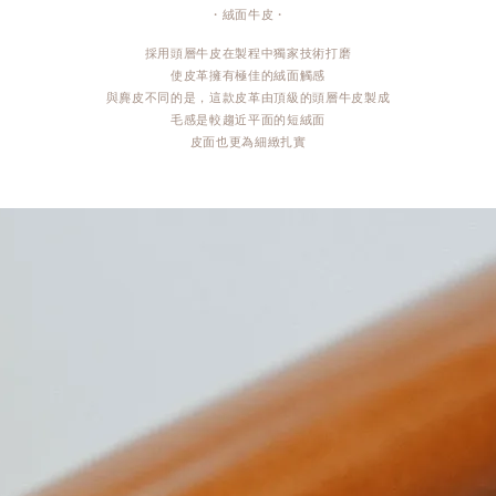
・絨面牛皮・
採用頭層牛皮在製程中獨家技術打磨
使皮革擁有極佳的絨面觸感
與麂皮不同的是，這款皮革由頂級的頭層牛皮製成
毛感是較趨近平面的短絨面
皮面也更為細緻扎實