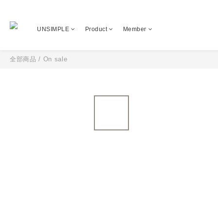
UNSIMPLE
Product
Member
全部商品
/
On sale