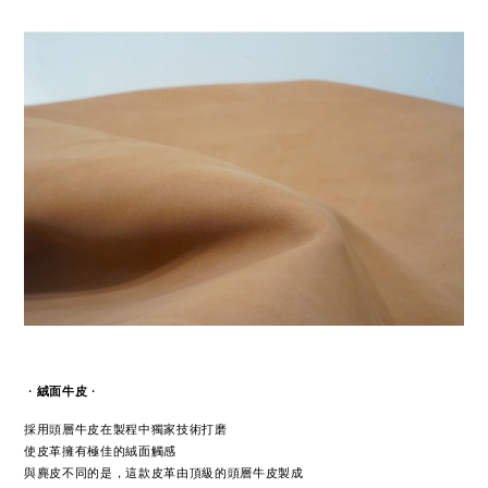
・
絨面牛皮
・
採用頭層牛皮在製程中獨家技術打磨
使皮革擁有極佳的絨面觸感
與麂皮不同的是，這款皮革由頂級的頭層牛皮製成