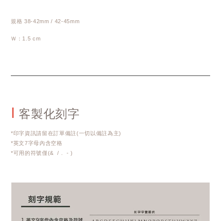
規格 38-42mm / 42-45mm
Ｗ：1.5 cm
I
客製化刻字
*印字資訊請留在訂單備註(一切以備註為主)
*英文7字母內含空格
*可用的符號僅(& / . - )