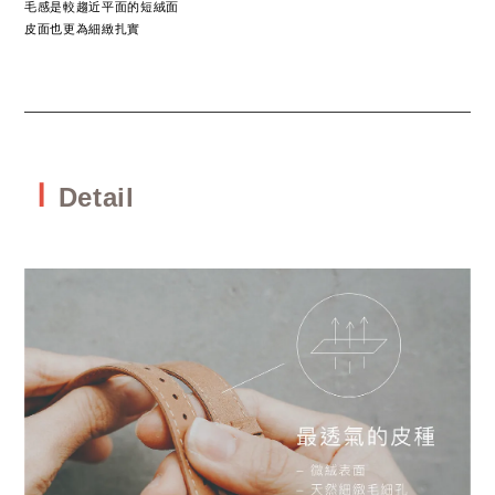
毛感是較趨近平面的短絨面
皮面也更為細緻扎實
Ｉ
Detail