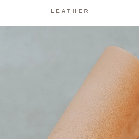
L E A T H E R