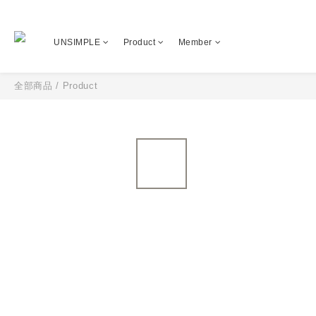
UNSIMPLE
Product
Member
全部商品
/
Product