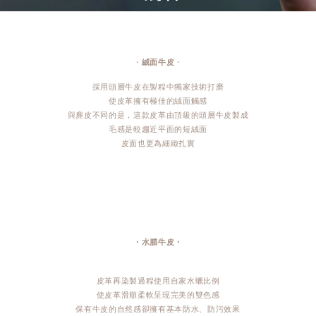
・
絨面牛皮
・
採用頭層牛皮在製程中獨家技術打磨
使皮革擁有極佳的絨面觸感
與麂皮不同的是，這款皮革由頂級的頭層牛皮製成
毛感是較趨近平面的短絨面
皮面也更為細緻扎實
・水腊牛皮・
皮革再染製過程使用自家水蠟比例
使皮革滑順柔軟呈現完美的雙色感
保有牛皮的自然感卻擁有基本防水、防污效果