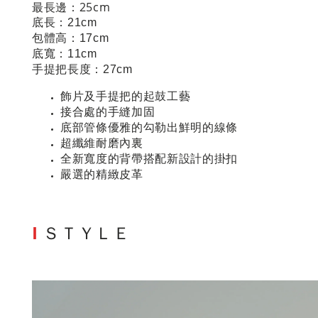
最長邊：25cm
底長：21cm
包體高：17cm
底寬：11cm
手提把長度：27cm
飾片及手提把的起鼓工藝
接合處的手縫加固
底部管條優雅的勾勒出鮮明的線條
超纖維耐磨內裏
全新寬度的背帶搭配新設計的掛扣
嚴選的精緻皮革
I
ＳＴＹＬＥ