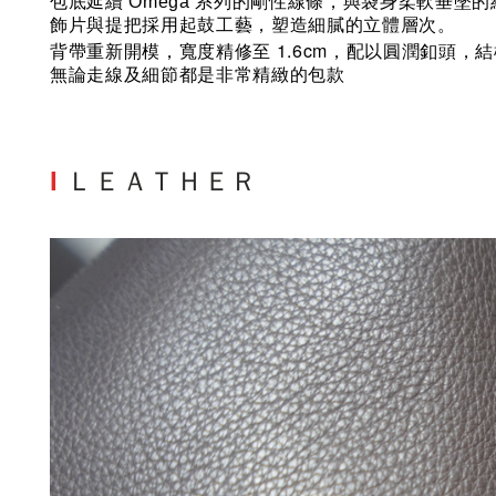
包底延續 Omega 系列的剛性線條，與袋身柔軟垂墜
飾片與提把採用起鼓工藝，塑造細膩的立體層次。
1.6cm
背帶重新開模，寬度精修至
，配以圓潤釦頭，結
無論走線及細節都是非常精緻的包款
I
ＬＥＡＴＨＥＲ