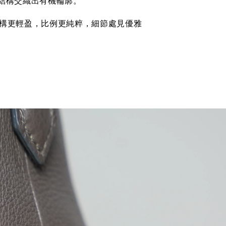
的結構交織出有機輪廓。
構更輕盈，比例更純粹，細節處見優雅