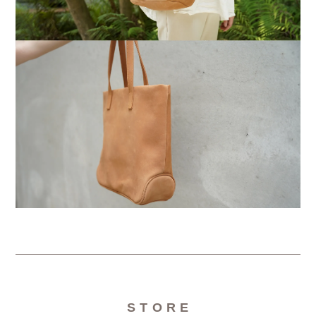
S T O R E