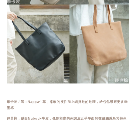
摩卡灰 / 黑：Nappa牛革，柔軟的皮性加上細摔紋的紋理，給包包帶來更多垂
墜感
經典棕：絨面Nubuck牛皮，低飽和度的色調及近乎平面的微絨觸感為其特色