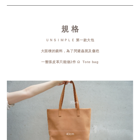
規 格
ＵＮＳＩＭＰＬＥ 第一款大包
大面積的裁料，為了閃避蟲斑及傷疤
一整張皮革只能做2件 Ω Tote bag